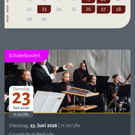
22
23
24
25
26
27
28
29
30
Schülerkonzert
23
Dienstag
Jun 2026
11:00 Uhr
Dienstag,
23. Juni 2026
| 11:00 Uhr
Grundschule Beilrode