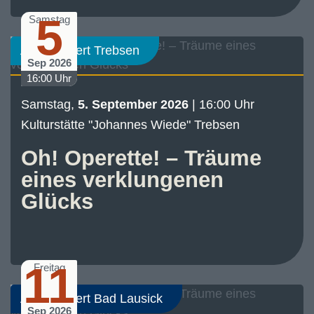
5
Samstag
Abo-Konzert Trebsen
Sep 2026
16:00 Uhr
Samstag,
5. September 2026
| 16:00 Uhr
Kulturstätte "Johannes Wiede" Trebsen
Oh! Operette! – Träume
eines verklungenen
Glücks
11
Freitag
Abo-Konzert Bad Lausick
Sep 2026