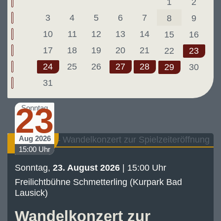
1
2
3
4
5
6
7
8
9
10
11
12
13
14
15
16
17
18
19
20
21
22
23
24
25
26
27
28
29
30
31
23
Sonntag
Aug 2026
Konzert
15:00 Uhr
Sonntag,
23. August 2026
| 15:00 Uhr
Freilichtbühne Schmetterling (Kurpark Bad
Lausick)
Wandelkonzert zur