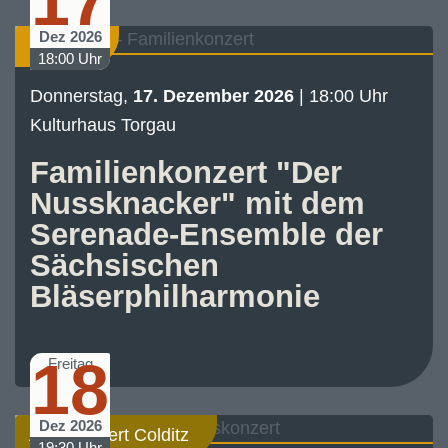
17
Dez 2026
Konzert
18:00 Uhr
Donnerstag,
17. Dezember 2026
| 18:00 Uhr
Kulturhaus Torgau
Familienkonzert "Der
Nussknacker" mit dem
Serenade-Ensemble der
Sächsischen
Bläserphilharmonie
18
Freitag
Dez 2026
Abo-Konzert Colditz
19:30 Uhr