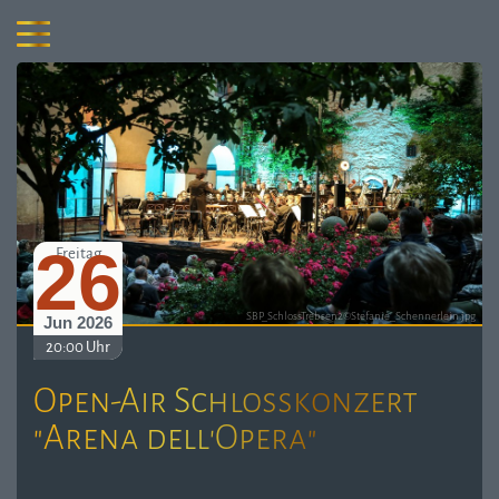
26
Freitag
SBP_SchlossTrebsen2©Stefanie_Schennerlein.jpg
Jun 2026
20:00 Uhr
Open-Air Schlosskonzert
"Arena dell'Opera"