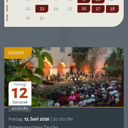
22
23
24
25
26
27
28
29
30
Konzert
12
Freitag
Jun 2026
20:00 Uhr
Freitag,
12. Juni 2026
| 20:00 Uhr
Rittergutsschloss Taucha