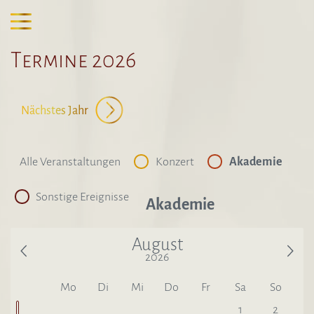
Termine 2026
Nächstes Jahr
Alle Veranstaltungen
Konzert
Akademie
Sonstige Ereignisse
Akademie
August
2026
Letzter Monat
Näch
Mo
Di
Mi
Do
Fr
Sa
So
1
2