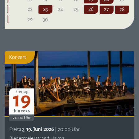
22
23
24
25
26
27
28
29
30
Konzert
19
Freitag
Jun 2026
20:00 Uhr
Freitag,
19. Juni 2026
| 20:00 Uhr
Biedermeierstrand Hayna