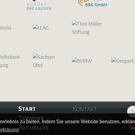
Start
Kontakt
Termine
Impressum
erlebnis zu bieten. Indem Sie unsere Website benutzen, erklä
Aktuelles
Datenschutz
rklärung