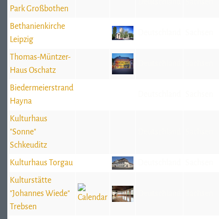
Deutschland
Sachsen
Park Großbothen
Bethanienkirche
Deutschland
Sachsen
Leipzig
Thomas-Müntzer-
Deutschland
Sachsen
Haus Oschatz
Biedermeierstrand
Deutschland
Sachsen
Hayna
Kulturhaus
"Sonne"
Deutschland
Sachsen
Schkeuditz
Kulturhaus Torgau
Deutschland
Sachsen
Kulturstätte
"Johannes Wiede"
Deutschland
Sachsen
Trebsen