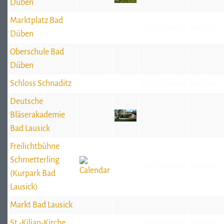
Düben
Marktplatz Bad
Deutschland
Sachsen
Düben
Oberschule Bad
Deutschland
Sachsen
Düben
Schloss Schnaditz
Deutschland
Sachsen
Deutsche
Bläserakademie
Deutschland
Sachsen
Bad Lausick
Freilichtbühne
Schmetterling
Deutschland
Sachsen
(Kurpark Bad
Lausick)
Markt Bad Lausick
Deutschland
Sachsen
St.-Kilian-Kirche
Deutschland
Sachsen