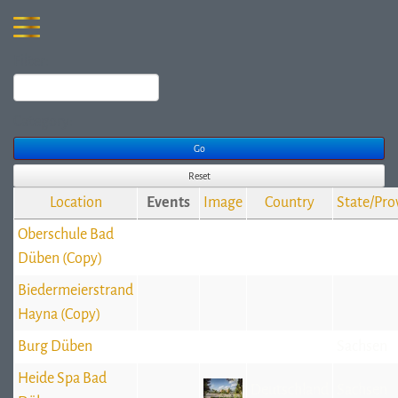
Filter:
Category:
Go
Reset
Location
Events
Image
Country
State/Pro
Oberschule Bad
Düben (Copy)
Biedermeierstrand
Hayna (Copy)
Burg Düben
Sachsen
Heide Spa Bad
Deutschland
Sachsen