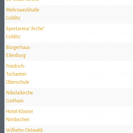
Mehrzweckhalle
Deutschland
Sachsen
Colditz
Sportarena "Arche"
Deutschland
Sachsen
Colditz
Bürgerhaus
Deutschland
Sachsen
Eilenburg
Friedrich-
Tschanter-
Deutschland
Sachsen
Oberschule
Nikolaikirche
Deutschland
Sachsen
Geithain
Hotel Kloster
Deutschland
Sachsen
Nimbschen
Wilhelm-Ostwald-