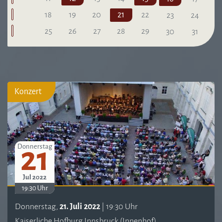
18
19
20
21
22
23
24
25
26
27
28
29
30
31
Konzert
21
Donnerstag
Jul 2022
19:30 Uhr
Donnerstag,
21. Juli 2022
| 19:30 Uhr
Kaiserliche Hofburg Innsbruck (Innenhof)