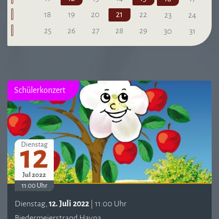
18
19
20
21
22
23
24
25
26
27
28
29
30
31
Schülerkonzert
12
Dienstag
Jul 2022
11:00 Uhr
Dienstag,
12. Juli 2022
| 11:00 Uhr
Biedermeierstrand Hayna