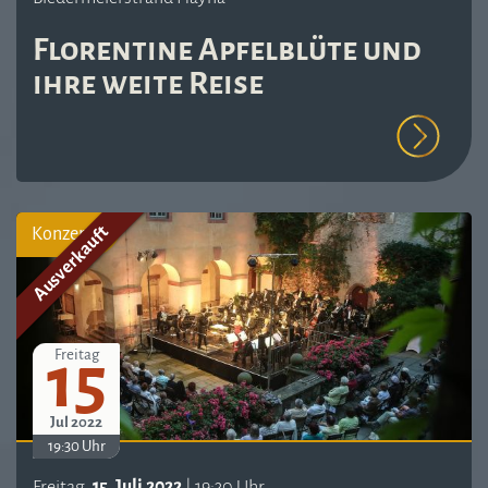
Florentine Apfelblüte und
ihre weite Reise
Ausverkauft
Konzert
15
Freitag
Jul 2022
19:30 Uhr
Freitag,
15. Juli 2022
| 19:30 Uhr