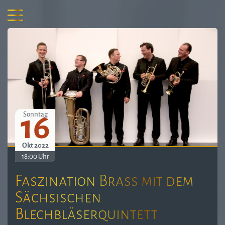
16
Sonntag
Okt 2022
18:00 Uhr
Faszination Brass mit dem
Sächsischen
Blechbläserquintett