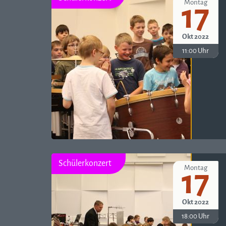
Montag
17
Okt 2022
11:00 Uhr
Schülerkonzert
Montag
17
Okt 2022
18:00 Uhr