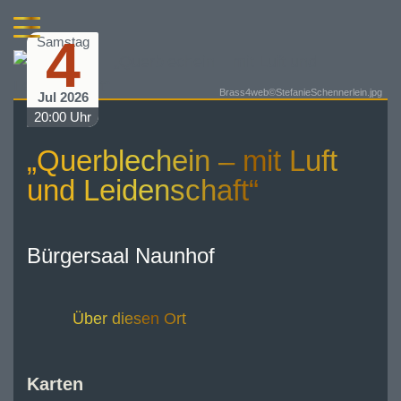
4
Samstag
Brass4web©StefanieSchennerlein.jpg
Jul 2026
20:00 Uhr
„Querblechein – mit Luft
und Leidenschaft“
Bürgersaal Naunhof
Über diesen Ort
Karten