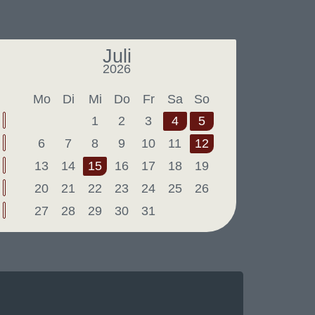
Juli
2026
Letzter Monat
Nächster Monat
Mo
Di
Mi
Do
Fr
Sa
So
1
2
3
4
5
6
7
8
9
10
11
12
13
14
15
16
17
18
19
20
21
22
23
24
25
26
27
28
29
30
31