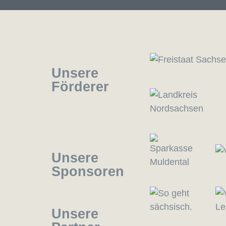
Unsere
Förderer
Unsere
Sponsoren
Unsere
Logo – Sächsische Bläserphilharmonie