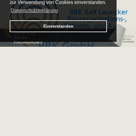
zur Verwendung von Cookies einverstanden.
Datenschutzerklärung
Logo
Einverstanden
–
Logo
Sächsische
–
Bläserphilharmonie
Deutsche
Bläserakademie
Unsere Sponsoren