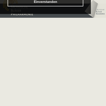
Einverstanden
–
Logo
Sächsische
–
Bläserphilharmonie
Deutsche
Bläserakademie
Unsere Sponsoren