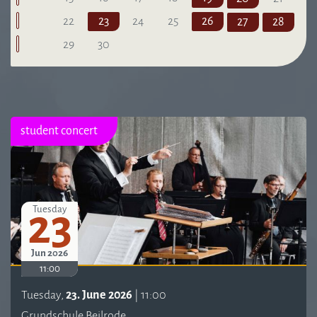
22
23
24
25
26
27
28
29
30
student concert
23
Tuesday
Jun 2026
11:00
Tuesday,
23. June 2026
| 11:00
Grundschule Beilrode