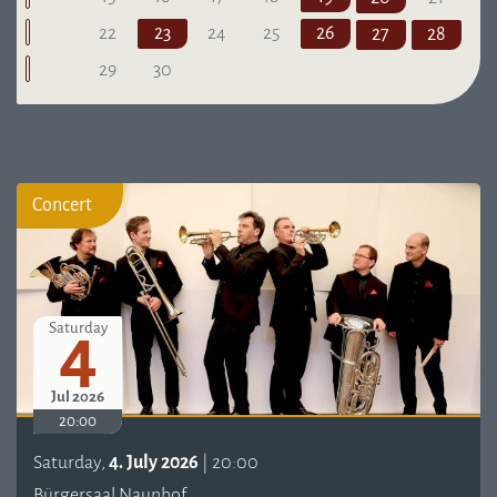
22
23
24
25
26
27
28
29
30
Concert
4
Saturday
Jul 2026
20:00
Saturday,
4. July 2026
| 20:00
Bürgersaal Naunhof