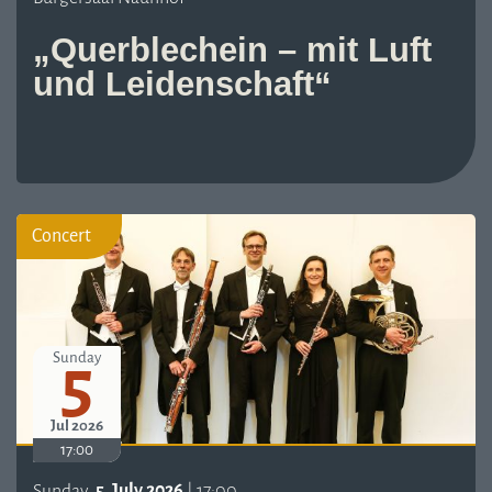
„Querblechein – mit Luft
und Leidenschaft“
Concert
5
Sunday
Jul 2026
17:00
Sunday,
5. July 2026
| 17:00