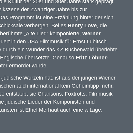
ie Kultur der 20er und 30er Jahre stark geprägt
sikszene der Zwanziger Jahre bis zur
 Das Programm ist eine Erzählung hinter der sich
chicksale verbergen. Sei es
Henry Love
, die
erühmte „Alte Lied“ komponierte,
Werner
euert in den USA Filmmusik für Ernst Lubitsch
ie durch ein Wunder das KZ Buchenwald überlebte
s Englische übersetzte. Genauso
Fritz Löhner-
päter ermordet wurde.
ch-jüdische Wurzeln hat, ist aus der jungen Wiener
schen auch international kein Geheimtipp mehr.
e entstaubt sie Chansons, Foxtrotts, Filmmusik
e jiddische Lieder der Komponisten und
künsten ist Ethel Merhaut auch eine witzige,