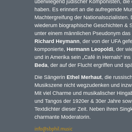
überwiegend jüdischer Komponisten, die d
haben. Es erinnert an die aufregende Mu
Machtergreifung der Nationalsozialisten.
wiederum biographische Geschichten & S
unter einem männlichen Pseudonym das b
Richard Heymann
, der von der UFA gef
komponierte,
Hermann Leopoldi
, der w
und in Amerika sein „Café in Hernals“ in
Beda
, der auf der Flucht ergriffen und s
Die Sängerin
Ethel Merhaut
, die russis
Musikszene nicht wegzudenken und inzwi
Mit viel Charme und musikalischer Hingab
und Tangos der 1920er & 30er Jahre sowi
Textdichter dieser Zeit. Neben ihren Sing
charmante Moderatorin.