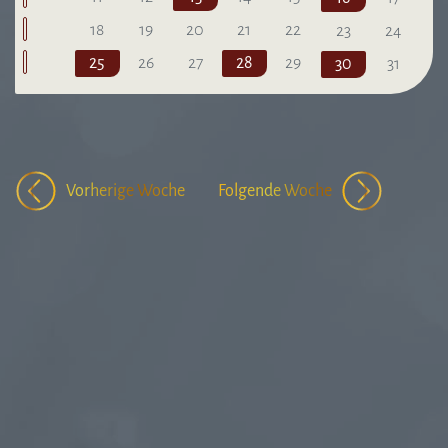
18
19
20
21
22
23
24
25
26
27
28
29
30
31
Vorherige Woche
Folgende Woche