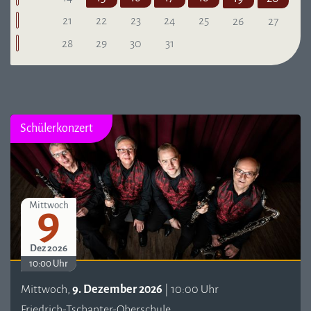
21
22
23
24
25
26
27
28
29
30
31
Schülerkonzert
9
Mittwoch
Dez 2026
10:00 Uhr
Mittwoch,
9. Dezember 2026
| 10:00 Uhr
Friedrich-Tschanter-Oberschule