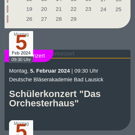
19
20
21
22
23
24
25
26
27
28
29
5
Montag
Feb 2024
Schülerkonzert
09:30 Uhr
Montag,
5. Februar 2024
| 09:30 Uhr
Deutsche Bläserakademie Bad Lausick
Schülerkonzert "Das
Orchesterhaus"
5
Montag