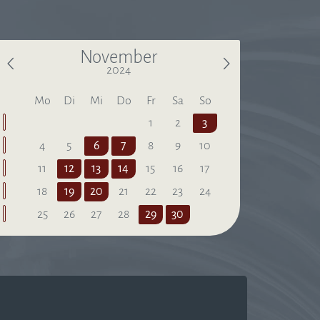
November
2024
Letzter Monat
Nächster Monat
Mo
Di
Mi
Do
Fr
Sa
So
1
2
3
4
5
6
7
8
9
10
11
12
13
14
15
16
17
18
19
20
21
22
23
24
25
26
27
28
29
30