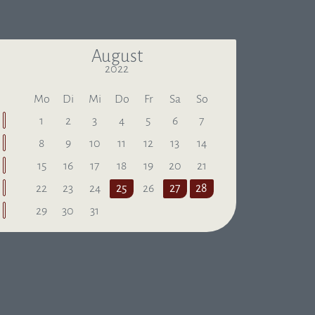
August
2022
Letzter Monat
Nächster Monat
Mo
Di
Mi
Do
Fr
Sa
So
1
2
3
4
5
6
7
8
9
10
11
12
13
14
15
16
17
18
19
20
21
22
23
24
25
26
27
28
29
30
31