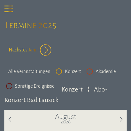
Termine 2025
Nächstes Jahr
Alle Veranstaltungen
Konzert
Akademie
Sonstige Ereignisse
Konzert
⟩
Abo-
Konzert Bad Lausick
August
2026
Letzter Monat
Näch