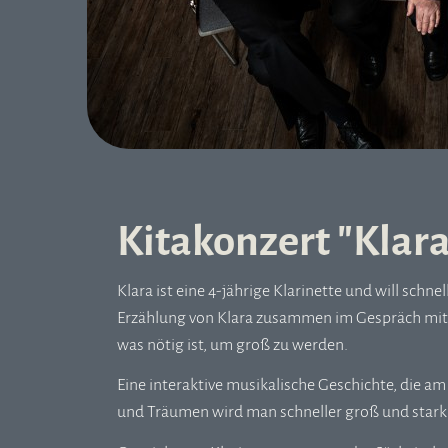
Kitakonzert "Klara
Klara ist eine 4-jährige Klarinette und will schn
Erzählung von Klara zusammen im Gespräch mit 
was nötig ist, um groß zu werden.
Eine interaktive musikalische Geschichte, die am 
und Träumen wird man schneller groß und stark