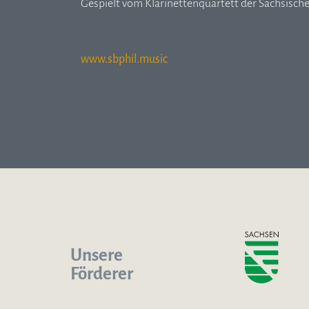
Gespielt vom Klarinettenquartett der Sächsisch
www.sbphil.music
Unsere
Förderer