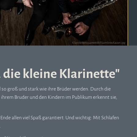
Klarinettenquartett8k©LambrosKazan.jpg
 die kleine Klarinette"
ell so groß und stark wie ihre Brüder werden. Durch die
ihrem Bruder und den Kindern im Publikum erkennt sie,
Ende allen viel Spaß garantiert. Und wichtig: Mit Schlafen
.