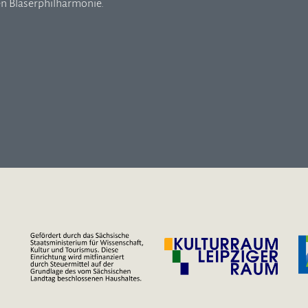
en Bläserphilharmonie.