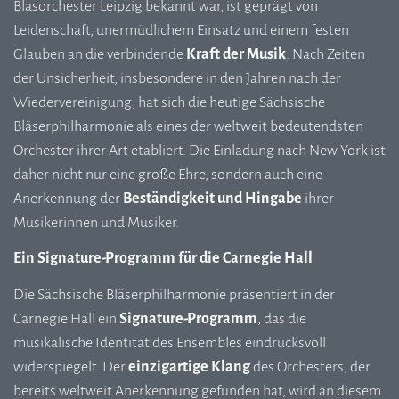
Blasorchester Leipzig bekannt war, ist geprägt von
Leidenschaft, unermüdlichem Einsatz und einem festen
Glauben an die verbindende
Kraft der Musik
. Nach Zeiten
der Unsicherheit, insbesondere in den Jahren nach der
Wiedervereinigung, hat sich die heutige Sächsische
Bläserphilharmonie als eines der weltweit bedeutendsten
Orchester ihrer Art etabliert. Die Einladung nach New York ist
daher nicht nur eine große Ehre, sondern auch eine
Anerkennung der
Beständigkeit und Hingabe
ihrer
Musikerinnen und Musiker.
Ein Signature-Programm für die Carnegie Hall
Die Sächsische Bläserphilharmonie präsentiert in der
Carnegie Hall ein
Signature-Programm
, das die
musikalische Identität des Ensembles eindrucksvoll
widerspiegelt. Der
einzigartige Klang
des Orchesters, der
bereits weltweit Anerkennung gefunden hat, wird an diesem