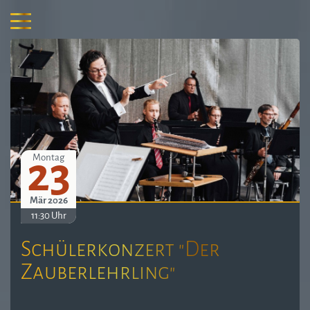
23
Montag
Mär 2026
11:30 Uhr
Schülerkonzert "Der
Zauberlehrling"