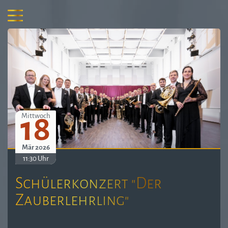
18
Mittwoch
Mär 2026
11:30 Uhr
Schülerkonzert "Der
Zauberlehrling"