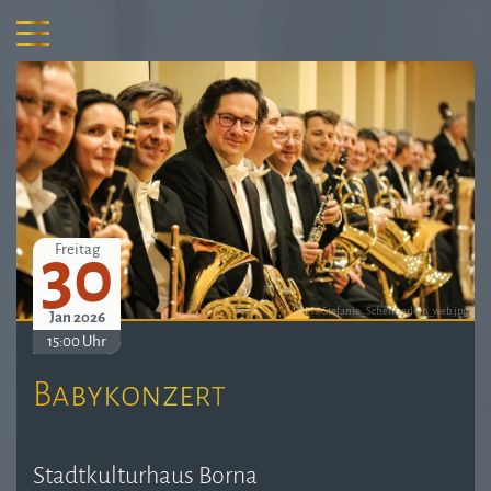
30
Freitag
SBP1©Stefanie_Schennerlein_web.jpg
Jan 2026
15:00 Uhr
Babykonzert
Stadtkulturhaus Borna