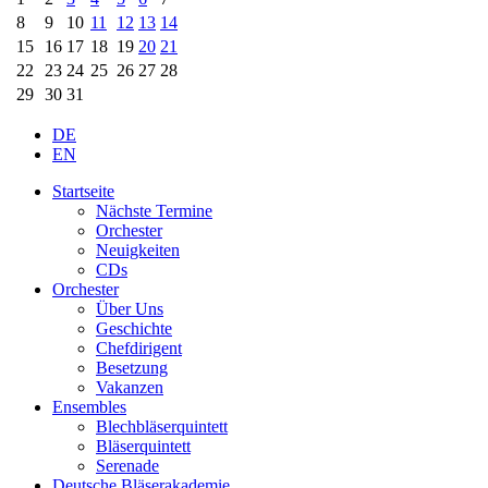
8
9
10
11
12
13
14
15
16
17
18
19
20
21
22
23
24
25
26
27
28
29
30
31
Logo – Deutsche Bläserakademie
DE
EN
Startseite
Nächste Termine
Orchester
Neuigkeiten
CDs
Orchester
Über Uns
Geschichte
Chefdirigent
Besetzung
Vakanzen
Ensembles
Blechbläserquintett
Bläserquintett
Serenade
Deutsche Bläserakademie