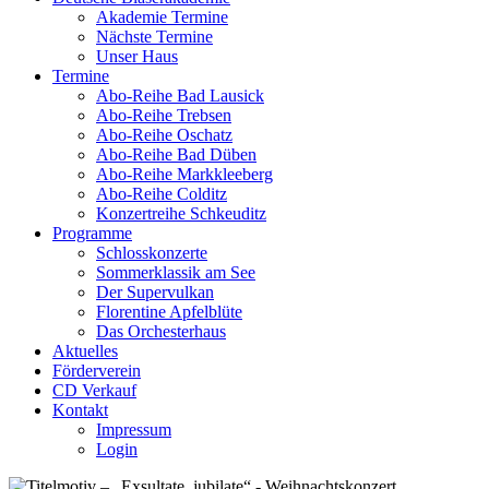
Akademie Termine
Nächste Termine
Unser Haus
Termine
Abo-Reihe Bad Lausick
Abo-Reihe Trebsen
Abo-Reihe Oschatz
Abo-Reihe Bad Düben
Abo-Reihe Markkleeberg
Abo-Reihe Colditz
Konzertreihe Schkeuditz
Programme
Schlosskonzerte
Sommerklassik am See
Der Supervulkan
Florentine Apfelblüte
Das Orchesterhaus
Aktuelles
Förderverein
CD Verkauf
Kontakt
Impressum
Login