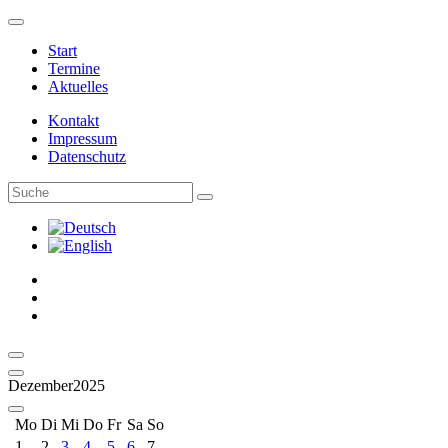
Logo – Sächsische Bläserphilharmonie
Start
Termine
Aktuelles
Kontakt
Impressum
Datenschutz
Facebook
Instagram
Youtube
Kalender
Letzter Monat
Dezember
2025
Nächster Monat
Mo
Di
Mi
Do
Fr
Sa
So
1
2
3
4
5
6
7