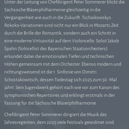
Unter der Leitung von Chefdirigent Peter Sommerer blickt die
Sächsische Bläserphilharmonie gleichzeitig in die
Vergangenheit wie auch in die Zukunft. Tschaikowskys
Rokoko-Variationen sind nicht nur ein Blick in Mozarts Zeit
durch die Brille der Romantik, sondern auch ein Schritt in
eine moderne Virtuosität auf dem Violoncello. Solist Jakob
Spahn (Solocellist des Bayerischen Staatsorchesters)
erkundet dabei die emotionalen Tiefen und technischen
Höhen gemeinsam mit dem Orchester. Ebenso modern und
richtungsweisend ist die 1. Sinfonie von Dimitri
Schostakowitsch, dessen Todestag sich 2025 zum 50. Mal
jährt. Sein Jugendwerk gehört nach wie vor zum Kanon des
symphonischen Repertoires und erklingt erstmals in der
Fassung für die Sächsische Bläserphilharmonie.
Chefdirigent Peter Sommerer dirigiert die Musik des
Jahresregenten, dem 2025 viele Festivals gewidmet sind.