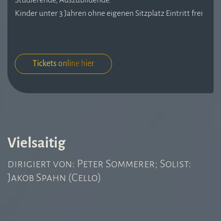
Studierende, Auszubildende.
Kinder unter 3 Jahren ohne eigenen Sitzplatz Eintritt frei
Tickets online hier
Vielsaitig
dirigiert von: Peter Sommerer; Solist:
Jakob Spahn (Cello)