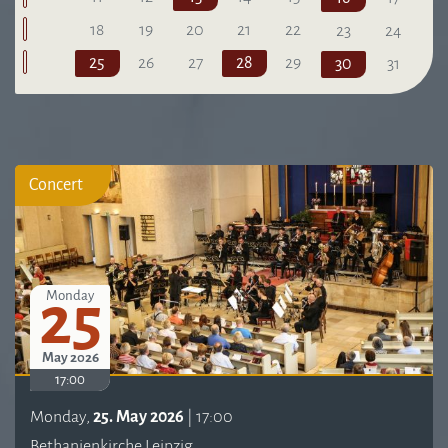
18
19
20
21
22
23
24
25
26
27
28
29
30
31
Concert
25
Monday
May 2026
17:00
Monday,
25. May 2026
| 17:00
Bethanienkirche Leipzig