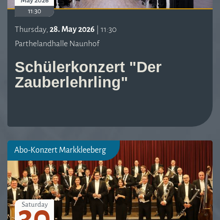
May 2026
11:30
Thursday,
28. May 2026
| 11:30
Parthelandhalle Naunhof
Schülerkonzert "Der
Zauberlehrling"
Abo-Konzert Markkleeberg
30
Saturday