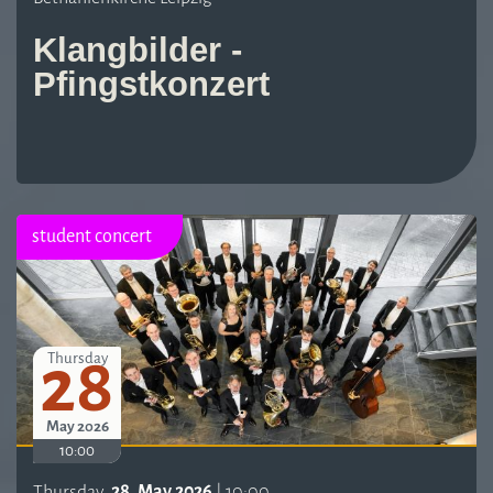
Klangbilder -
Pfingstkonzert
student concert
28
Thursday
May 2026
10:00
Thursday,
28. May 2026
| 10:00