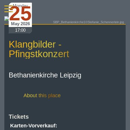
25
Monday
SBP_Bethanienkirche1©Stefanie_Schennerlein.jpg
May 2026
17:00
Klangbilder -
Pfingstkonzert
Bethanienkirche Leipzig
About this place
Tickets
Karten-Vorverkauf: