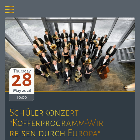
28
Thursday
May 2026
10:00
Schülerkonzert
"Kofferprogramm-Wir
reisen durch Europa"