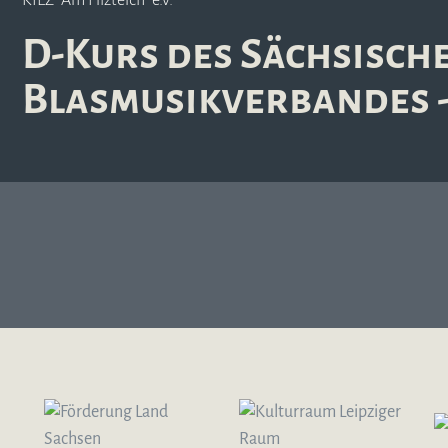
KIEZ "Am Filzteich" e.V.
D-Kurs des Sächsisch
Blasmusikverbandes - 