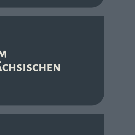
em
ächsischen