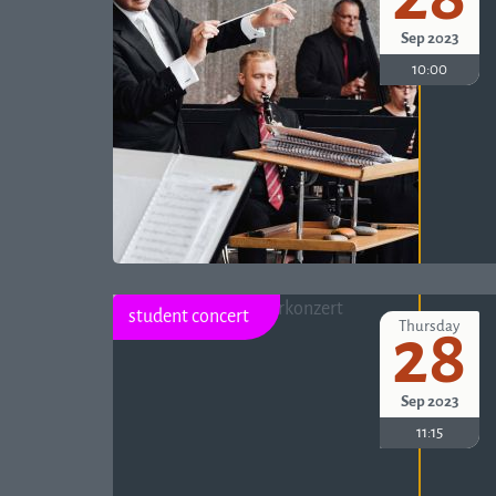
Sep 2023
10:00
student concert
Thursday
28
Sep 2023
11:15