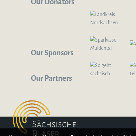
Our Donators
Our Sponsors
Our Partners
Logo – Sächsische Bläserphilharmonie