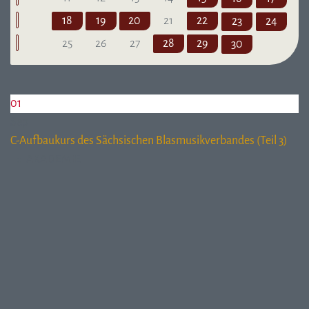
18
19
20
21
22
23
24
25
26
27
28
29
30
01
Sep
C-Aufbaukurs des Sächsischen Blasmusikverbandes (Teil 3)
:: AKADEMIE