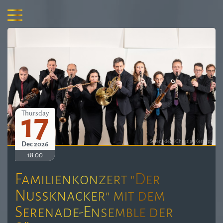
17
Thursday
Serenade2©ChristianKern.jpg
Dec 2026
18:00
Familienkonzert "Der
Nussknacker" mit dem
Serenade-Ensemble der