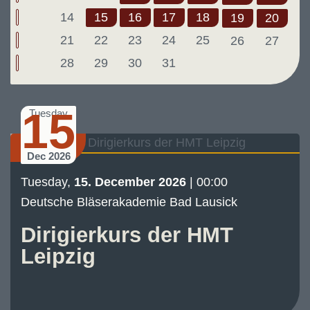
14
15
16
17
18
19
20
21
22
23
24
25
26
27
28
29
30
31
15
Tuesday
Seminar
Dec 2026
Tuesday,
15. December 2026
| 00:00
Deutsche Bläserakademie Bad Lausick
Dirigierkurs der HMT
Leipzig