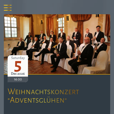
5
Saturday
Dec 2026
16:00
Weihnachtskonzert
"Adventsglühen"