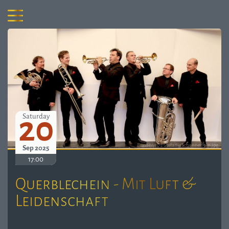
20
Saturday
Brass4web©StefanieSchennerlein.jpg
Sep 2025
17:00
Querblechein - Mit Luft &
Leidenschaft