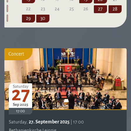
22
23
24
25
26
27
28
29
30
Concert
27
Saturday
Sep 2025
17:00
Saturday,
27. September 2025
| 17:00
Bethanienkirche Leipzig