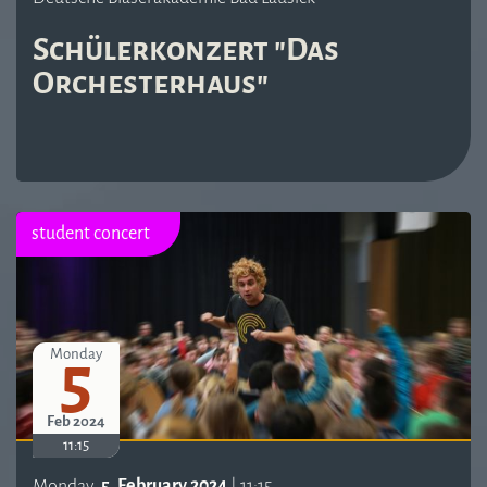
Schülerkonzert "Das
Orchesterhaus"
student concert
5
Monday
Feb 2024
11:15
Monday,
5. February 2024
| 11:15