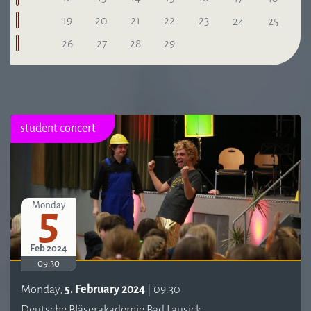
19
20
21
22
23
24
25
26
27
28
29
student concert
5
Monday
Feb 2024
09:30
Monday,
5. February 2024
| 09:30
Deutsche Bläserakademie Bad Lausick