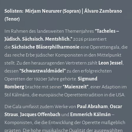
Solisten: Mirjam Neururer (Sopran) | Álvaro Zambrano
(Tenor)
Im Rahmen des landesweiten Themenjahres
"Tacheles –
Jüdisch. Sächsisch. Mentshlich."
2026 präsentiert
die
Sächsische Bläserphilharmonie
eine Operettengala, die
das reiche Erbe jüdischer Komponisten in den Mittelpunkt
stellt. Zu den herausragenden Vertretern zählt
Leon Jessel
,
dessen
"Schwarzwaldmädel"
zu den erfolgreichsten
Operetten der 1920er Jahre gehörte.
Sigmund
Romberg
brachte mit seiner
"Maienzeit"
, einer Adaption im
Stil Kálmáns, die europäische Operettentradition in die USA.
Die Gala umfasst zudem Werke von
Paul Abraham
,
Oscar
Straus
,
Jacques Offenbach
und
Emmerich Kálmán
–
Komponisten, die die Entwicklung der Operette maßgeblich
prägten. Die hohe musikalische Qualität der ausgewählten