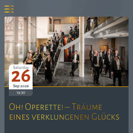
26
Saturday
Sep 2026
19:30
Oh! Operette! – Träume
eines verklungenen Glücks