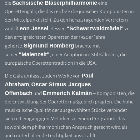
Sächsische Bläserphilharmonie
die
eine
Operettengala, die das reiche Erbe jüdischer Komponisten in
den Mittelpunkt stellt. Zu den herausragenden Vertretern
Leon Jessel
"Schwarzwaldmädel"
zählt
, dessen
zu
den erfolgreichsten Operetten der 1920er Jahre
Sigmund Romberg
gehörte.
brachte mit
"Maienzeit"
seiner
, einer Adaption im Stil Kálmáns, die
europäische Operettentradition in die USA.
Paul
Die Gala umfasst zudem Werke von
Abraham
Oscar Straus
Jacques
,
,
Offenbach
Emmerich Kálmán
und
– Komponisten, die
die Entwicklung der Operette maßgeblich prägten. Die hohe
musikalische Qualität der ausgewählten Stücke verbindet
sich mit eingängigen Melodien zu einem Programm, das
sowohl dem philharmonischen Anspruch gerecht wird als
auch unterhaltende Leichtigkeit ausstrahlt.