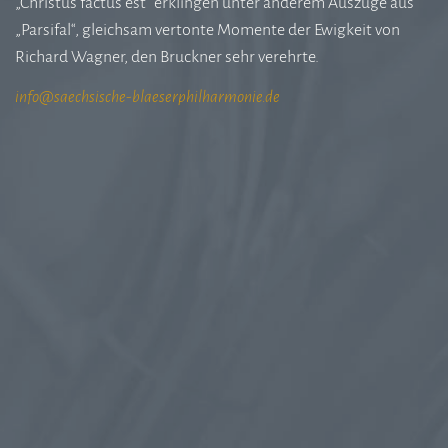
„Christus factus est“ erklingen unter anderem Auszüge aus
„Parsifal“, gleichsam vertonte Momente der Ewigkeit von
Richard Wagner, den Bruckner sehr verehrte.