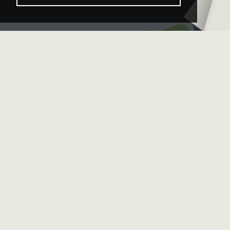
–
Logo
Sächsische
–
Bläserphilharmonie
Deutsche
Bläserakademie