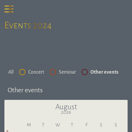
Events 2024
All
Concert
Seminar
Other events
Other events
August
2026
Last month
Next
M
T
W
T
F
S
S