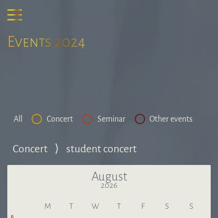
Events 2024
All
Concert
Seminar
Other events
Concert
⟩
student concert
August
2026
Last month
Next
M
T
W
T
F
S
S