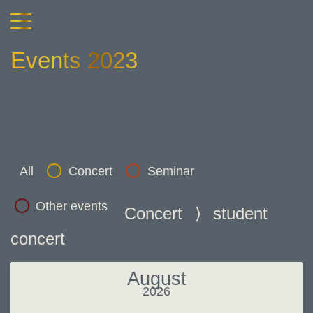
Events 2023
All
Concert
Seminar
Other events
Concert
⟩
student
concert
August
2026
Last month
Nex